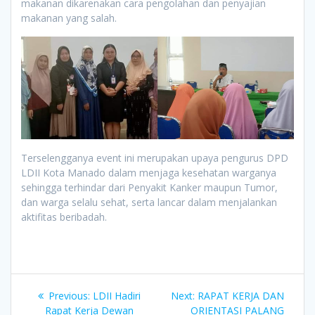
makanan dikarenakan cara pengolahan dan penyajian
makanan yang salah.
Terselengganya event ini merupakan upaya pengurus DPD
LDII Kota Manado dalam menjaga kesehatan warganya
sehingga terhindar dari Penyakit Kanker maupun Tumor,
dan warga selalu sehat, serta lancar dalam menjalankan
aktifitas beribadah.
Post
Previous
Next
Previous:
LDII Hadiri
Next:
RAPAT KERJA DAN
post:
post:
Rapat Kerja Dewan
ORIENTASI PALANG