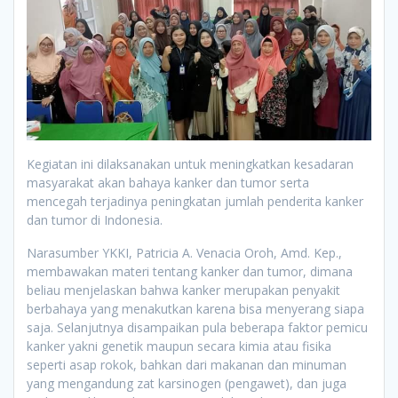
Kegiatan ini dilaksanakan untuk meningkatkan kesadaran
masyarakat akan bahaya kanker dan tumor serta
mencegah terjadinya peningkatan jumlah penderita kanker
dan tumor di Indonesia.
Narasumber YKKI, Patricia A. Venacia Oroh, Amd. Kep.,
membawakan materi tentang kanker dan tumor, dimana
beliau menjelaskan bahwa kanker merupakan penyakit
berbahaya yang menakutkan karena bisa menyerang siapa
saja. Selanjutnya disampaikan pula beberapa faktor pemicu
kanker yakni genetik maupun secara kimia atau fisika
seperti asap rokok, bahkan dari makanan dan minuman
yang mengandung zat karsinogen (pengawet), dan juga