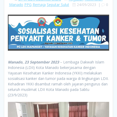
Manado
PPG
Remaja
Seputar Sulut
24/09/2023
|
0
Manado, 23 September 2023
– Lembaga Dakwah Islam
Indonesia (LDII) Kota Manado bekerjasama dengan
Yayasan Kesehatan Kanker Indonesia (YKKI) melakukan
sosialisasi kanker dan tumor pada warga di lingkungan LDII.
Kehadiran YKKI disambut ramah oleh jajaran pengurus dan
seluruh muslimat LDII Kota Manado pada Sabtu
(23/9/2023)