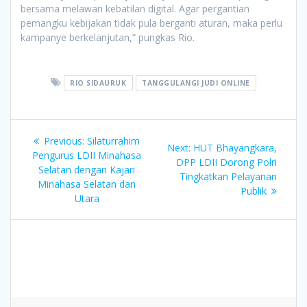
bersama melawan kebatilan digital. Agar pergantian
pemangku kebijakan tidak pula berganti aturan, maka perlu
kampanye berkelanjutan,” pungkas Rio.
RIO SIDAURUK
TANGGULANGI JUDI ONLINE
Post
Previous
Previous:
Silaturrahim
Next
Next:
HUT Bhayangkara,
navigation
post:
Pengurus LDII Minahasa
post:
DPP LDII Dorong Polri
Selatan dengan Kajari
Tingkatkan Pelayanan
Minahasa Selatan dan
Publik
Utara