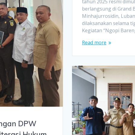
tahun 2025 resmi dimu
berlangsung di Grand 
Minhajurrosidin, Luban
dilaksanakan selama tig
Kegiatan “Ngopi Baren
Read more
jungan DPW
Literasi Hukum