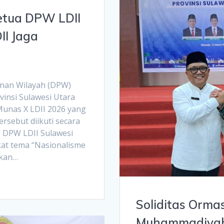
Ketua DPW LDII
II Jaga
nan Wilayah (DPW)
insi Sulawesi Utara
unas X LDII 2026 yang
ersebut diikuti secara
) DPW LDII Sulawesi
at tema “Nasionalisme
hkan…
Soliditas Ormas
Muhammadiyah