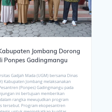
Kabupaten Jombang Dorong
di Ponpes Gadingmangu
ersitas Gadjah Mada (UGM) bersama Dinas
H) Kabupaten Jombang melaksanakan
Pesantren (Ponpes) Gadingmangu pada
unjungan ini bertujuan memberikan
i dalam rangka mewujudkan program
s tersebut. Program ekopesantren
rategis untuk meningkatkan kualitas