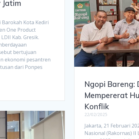
 Jatim
i Barokah Kota Kediri
ren One Product
LDII Kab. Gresik.
emberdayaan
sebut bertujuan
n ekonomi pesantren
tusan dari Ponpes
Ngopi Bareng: 
Mempererat Hu
Konflik
22/02/2025
Jakarta, 21 Februari 2
Nasional (Rakornas) II