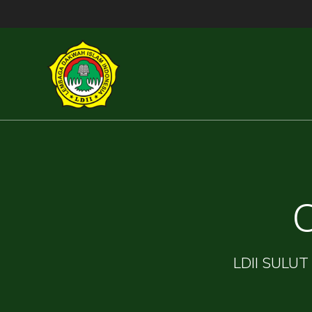
Skip
to
content
LDII SULUT 