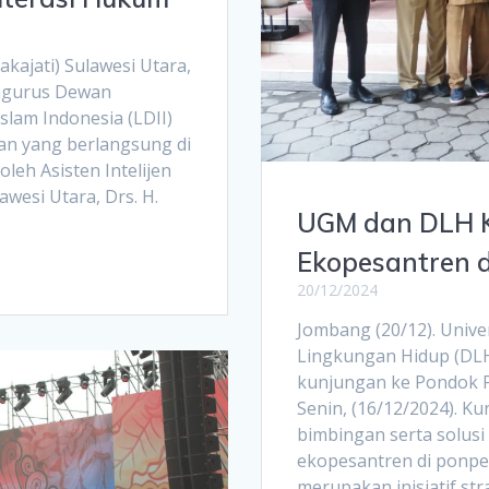
kajati) Sulawesi Utara,
ngurus Dewan
lam Indonesia (LDII)
uan yang berlangsung di
oleh Asisten Intelijen
awesi Utara, Drs. H.
UGM dan DLH 
Ekopesantren 
20/12/2024
Jombang (20/12). Univ
Lingkungan Hidup (DL
kunjungan ke Pondok 
Senin, (16/12/2024). K
bimbingan serta solus
ekopesantren di ponpe
merupakan inisiatif st