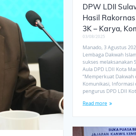
DPW LDII Sulaw
Hasil Rakornas
3K – Karya, Ko
03/08/2025
Manado, 3 Agustus 202
Lembaga Dakwah Islam I
sukses melaksanakan So
Aula DPD LDII Kota M
“Memperkuat Dakwah da
Komunikasi, Informasi da
pengurus DPD LDII Ko
Read more