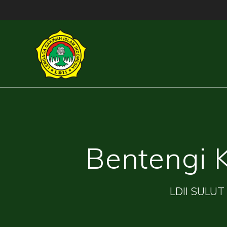
Skip
to
content
Bentengi 
LDII SULUT 