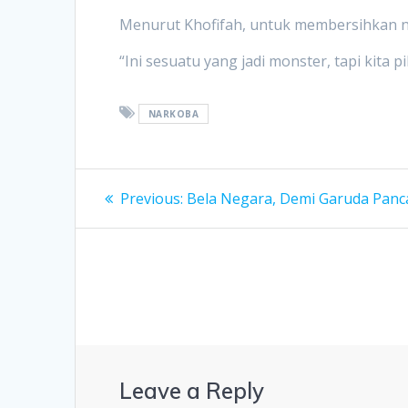
Menurut Khofifah, untuk membersihkan nar
“Ini sesuatu yang jadi monster, tapi kita 
NARKOBA
Post
Previous
Previous:
Bela Negara, Demi Garuda Panca
post:
navigation
Leave a Reply