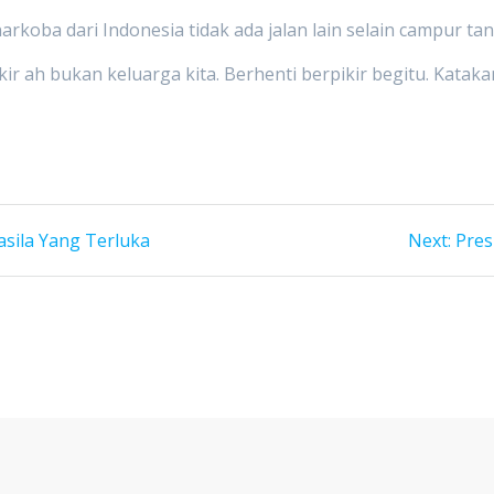
koba dari Indonesia tidak ada jalan lain selain campur ta
pikir ah bukan keluarga kita. Berhenti berpikir begitu. Katak
Next
sila Yang Terluka
Next:
Pres
post