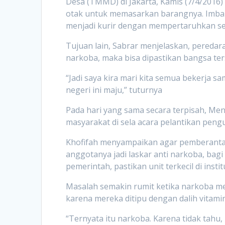
Desa (TMMD) di Jakarta, Kamis (7/4/2016
otak untuk memasarkan barangnya. Imbala
menjadi kurir dengan mempertaruhkan seg
Tujuan lain, Sabrar menjelaskan, pereda
narkoba, maka bisa dipastikan bangsa t
“Jadi saya kira mari kita semua bekerja sa
negeri ini maju,” tuturnya
Pada hari yang sama secara terpisah, M
masyarakat di sela acara pelantikan pen
Khofifah menyampaikan agar pemberantasan
anggotanya jadi laskar anti narkoba, bagi
pemerintah, pastikan unit terkecil di insti
Masalah semakin rumit ketika narkoba me
karena mereka ditipu dengan dalih vitamin
“Ternyata itu narkoba. Karena tidak tahu,