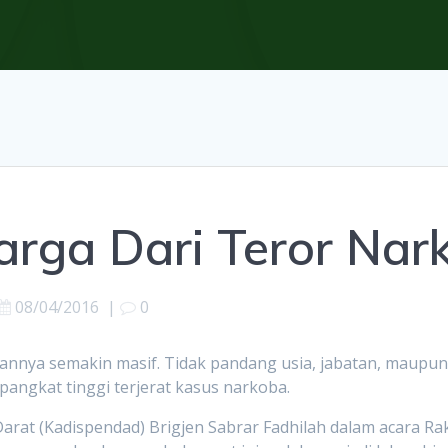
arga Dari Teror Nar
08/04/2016
|
0
nnya semakin masif. Tidak pandang usia, jabatan, maupun
pangkat tinggi terjerat kasus narkoba.
arat (Kadispendad) Brigjen Sabrar Fadhilah dalam acara