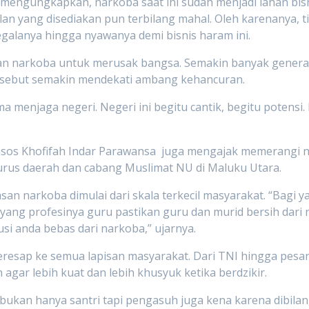
) mengungkapkan, narkoba saat ini sudah menjadi lahan bi
n yang disediakan pun terbilang mahal. Oleh karenanya, t
alanya hingga nyawanya demi bisnis haram ini.
ran narkoba untuk merusak bangsa. Semakin banyak genera
ersebut semakin mendekati ambang kehancuran.
ma menjaga negeri. Negeri ini begitu cantik, begitu potensi
ensos Khofifah Indar Parawansa juga mengajak memerangi 
gurus daerah dan cabang Muslimat NU di Maluku Utara.
 narkoba dimulai dari skala terkecil masyarakat. “Bagi ya
 yang profesinya guru pastikan guru dan murid bersih dari na
tusi anda bebas dari narkoba,” ujarnya.
resap ke semua lapisan masyarakat. Dari TNI hingga pesa
 agar lebih kuat dan lebih khusyuk ketika berdzikir.
 bukan hanya santri tapi pengasuh juga kena karena dibilang