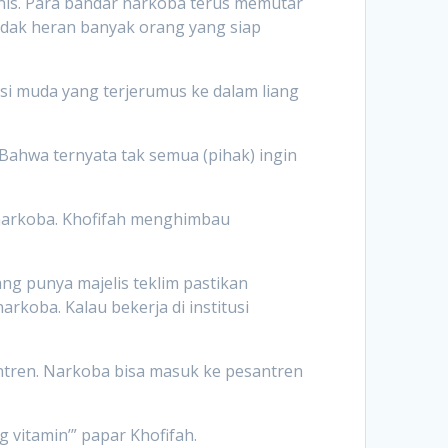
snis. Para bandar narkoba terus memutar
idak heran banyak orang yang siap
si muda yang terjerumus ke dalam liang
. Bahwa ternyata tak semua (pihak) ingin
narkoba. Khofifah menghimbau
ng punya majelis teklim pastikan
rkoba. Kalau bekerja di institusi
ntren. Narkoba bisa masuk ke pesantren
 vitamin’” papar Khofifah.