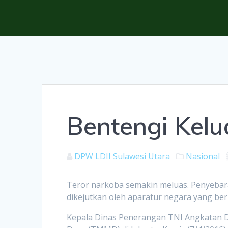
Bentengi Kelu
DPW LDII Sulawesi Utara
Nasional
Teror narkoba semakin meluas. Penyebara
dikejutkan oleh aparatur negara yang ber
Kepala Dinas Penerangan TNI Angkatan D