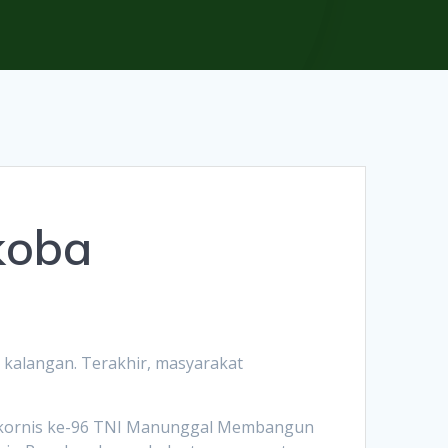
koba
 kalangan. Terakhir, masyarakat
 Rakornis ke-96 TNI Manunggal Membangun