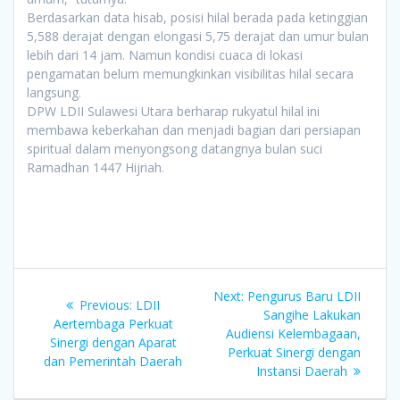
Berdasarkan data hisab, posisi hilal berada pada ketinggian
5,588 derajat dengan elongasi 5,75 derajat dan umur bulan
lebih dari 14 jam. Namun kondisi cuaca di lokasi
pengamatan belum memungkinkan visibilitas hilal secara
langsung.
DPW LDII Sulawesi Utara berharap rukyatul hilal ini
membawa keberkahan dan menjadi bagian dari persiapan
spiritual dalam menyongsong datangnya bulan suci
Ramadhan 1447 Hijriah.
Post
Next
Next:
Pengurus Baru LDII
Previous
Previous:
LDII
navigation
post:
Sangihe Lakukan
post:
Aertembaga Perkuat
Audiensi Kelembagaan,
Sinergi dengan Aparat
Perkuat Sinergi dengan
dan Pemerintah Daerah
Instansi Daerah