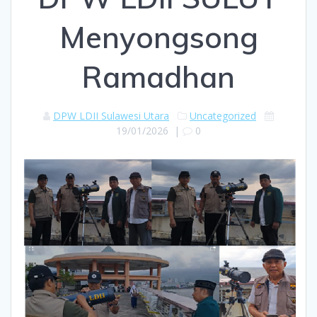
Menyongsong
Ramadhan
DPW LDII Sulawesi Utara
Uncategorized
19/01/2026
|
0