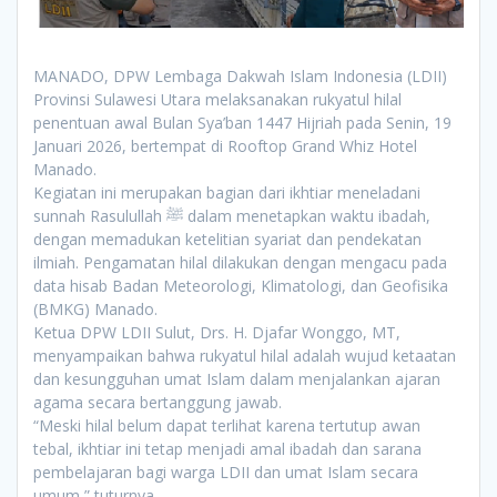
MANADO, DPW Lembaga Dakwah Islam Indonesia (LDII)
Provinsi Sulawesi Utara melaksanakan rukyatul hilal
penentuan awal Bulan Sya’ban 1447 Hijriah pada Senin, 19
Januari 2026, bertempat di Rooftop Grand Whiz Hotel
Manado.
Kegiatan ini merupakan bagian dari ikhtiar meneladani
sunnah Rasulullah ﷺ dalam menetapkan waktu ibadah,
dengan memadukan ketelitian syariat dan pendekatan
ilmiah. Pengamatan hilal dilakukan dengan mengacu pada
data hisab Badan Meteorologi, Klimatologi, dan Geofisika
(BMKG) Manado.
Ketua DPW LDII Sulut, Drs. H. Djafar Wonggo, MT,
menyampaikan bahwa rukyatul hilal adalah wujud ketaatan
dan kesungguhan umat Islam dalam menjalankan ajaran
agama secara bertanggung jawab.
“Meski hilal belum dapat terlihat karena tertutup awan
tebal, ikhtiar ini tetap menjadi amal ibadah dan sarana
pembelajaran bagi warga LDII dan umat Islam secara
umum,” tuturnya.