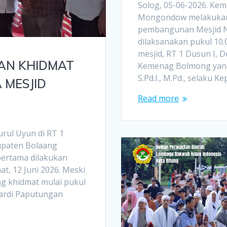
Solog, 05-06-2026. Ke
Mongondow melakukan 
pembangunan Mesjid Nu
dilaksanakan pukul 10
mesjid, RT 1 Dusun I, D
AN KHIDMAT
Kemenag Bolmong yang 
S.Pd.I., M.Pd., selaku K
 MESJID
Read more
rul Uyun di RT 1
upaten Bolaang
pertama dilakukan
t, 12 Juni 2026. Meski
ng khidmat mulai pukul
kardi Paputungan