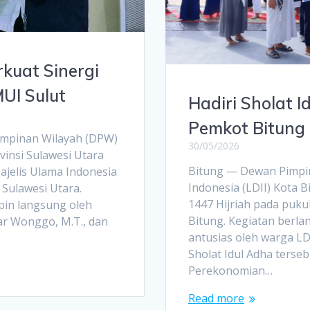
kuat Sinergi
MUI Sulut
Hadiri Sholat Id
Pemkot Bitung 
mpinan Wilayah (DPW)
30/05/2026
insi Sulawesi Utara
Bitung — Dewan Pimpi
ajelis Ulama Indonesia
Indonesia (LDII) Kota 
 Sulawesi Utara.
1447 Hijriah pada puku
pin langsung oleh
Bitung. Kegiatan berla
far Wonggo, M.T., dan
antusias oleh warga LD
Sholat Idul Adha tersebu
Perekonomian…
Read more