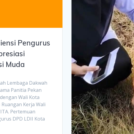
iensi Pengurus
presiasi
si Muda
rah Lembaga Dakwah
sama Panitia Pekan
 dengan Wali Kota
i Ruangan Kerja Wali
WITA. Pertemuan
ngurus DPD LDII Kota