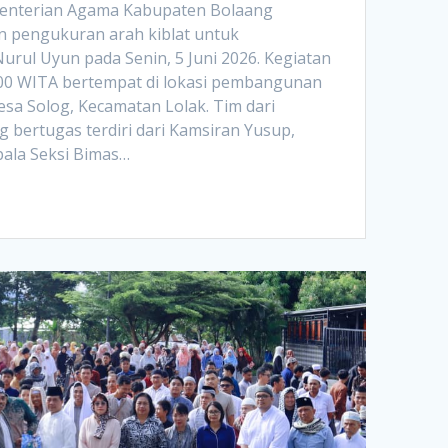
menterian Agama Kabupaten Bolaang
pengukuran arah kiblat untuk
rul Uyun pada Senin, 5 Juni 2026. Kegiatan
.00 WITA bertempat di lokasi pembangunan
esa Solog, Kecamatan Lolak. Tim dari
bertugas terdiri dari Kamsiran Yusup,
epala Seksi Bimas…