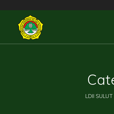
Skip
to
content
Cat
LDII SULUT 