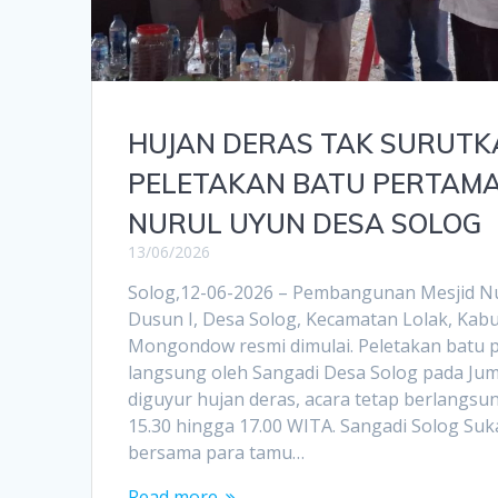
HUJAN DERAS TAK SURUTK
PELETAKAN BATU PERTAMA
NURUL UYUN DESA SOLOG
13/06/2026
Solog,12-06-2026 – Pembangunan Mesjid Nu
Dusun I, Desa Solog, Kecamatan Lolak, Kab
Mongondow resmi dimulai. Peletakan batu 
langsung oleh Sangadi Desa Solog pada Juma
diguyur hujan deras, acara tetap berlangsu
15.30 hingga 17.00 WITA. Sangadi Solog Su
bersama para tamu…
Read more