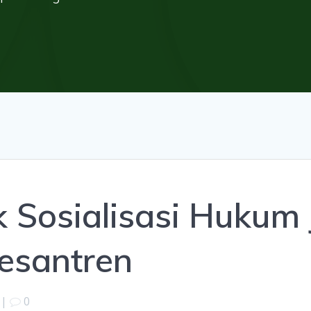
k Sosialisasi Huku
esantren
|
0