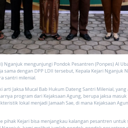
ri) Nganjuk mengunjungi Pondok Pesantren (Ponpes) Al Uba
rja sama dengan DPP LDII tersebut, Kepala Kejari Nganju
 santri milenial.
 arti Jaksa Mucal Bab Hukum Dateng Santri Milenial, yang
benarnya program dari Kejaksaan Agung, berupa jaksa masuk
eristik lokal menjadi Jamaah Sae, di mana Kejaksaan Ag
 pihak Kejari bisa menjangkau kalangan pesantren untuk so