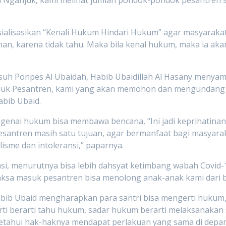
kal Nganjuk, kami melihat jumlah pondok-pondok pesantre
ialisasikan “Kenali Hukum Hindari Hukum” agar masyaraka
, karena tidak tahu. Maka bila kenal hukum, maka ia akan
h Ponpes Al Ubaidah, Habib Ubaidillah Al Hasany menyamb
Masuk Pesantren, kami yang akan memohon dan mengundang
abib Ubaid.
nai hukum bisa membawa bencana, “Ini jadi keprihatinan sa
esantren masih satu tujuan, agar bermanfaat bagi masyarak
isme dan intoleransi,” paparnya.
ansi, menurutnya bisa lebih dahsyat ketimbang wabah Covi
jaksa masuk pesantren bisa menolong anak-anak kami dari b
 Habib Ubaid mengharapkan para santri bisa mengerti huku
ti berarti tahu hukum, sadar hukum berarti melaksanakan 
tahui hak-haknya mendapat perlakuan yang sama di depan