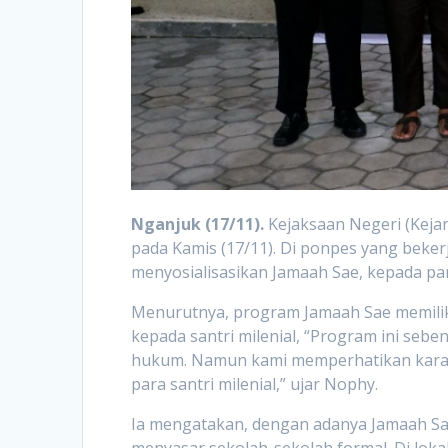
Nganjuk (17/11).
Kejaksaan Negeri (Keja
pada Kamis (17/11). Di ponpes yang beke
menyosialisasikan Jamaah Sae, kepada para
Menurutnya, program Jamaah Sae memiliki
kepada santri milenial, “Program ini se
hukum. Namun kami memperhatikan karakt
para santri milenial,” ujar Nophy.
Ia mengatakan, dengan adanya Jamaah Sae