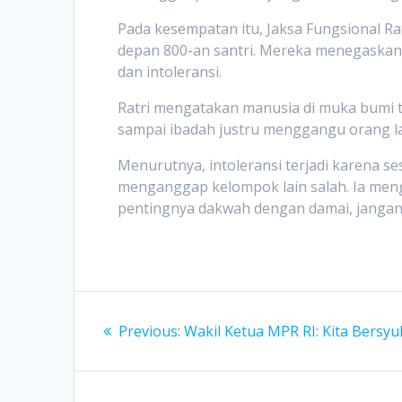
Pada kesempatan itu, Jaksa Fungsional Ra
depan 800-an santri. Mereka menegaskan, 
dan intoleransi.
Ratri mengatakan manusia di muka bumi t
sampai ibadah justru menggangu orang lain
Menurutnya, intoleransi terjadi karena s
menganggap kelompok lain salah. Ia menga
pentingnya dakwah dengan damai, jangan
Post
Previous
Previous:
Wakil Ketua MPR RI: Kita Bersyu
navigation
post: