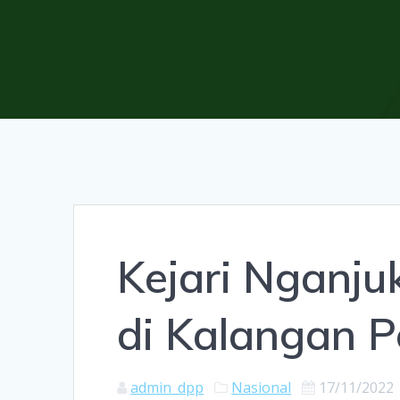
Kejari Nganju
di Kalangan P
admin_dpp
Nasional
17/11/2022