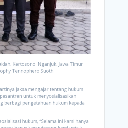
idah, Kertosono, Nganjuk, Jawa Timur
k Nophy Tennophero Suoth
 artinya jaksa mengajar tentang hukum
 pesantren untuk menyosialisasikan
ung berbagi pengetahuan hukum kepada
sialisasi hukum, “Selama ini kami hanya