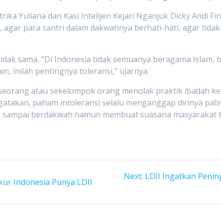
trika Yuliana dan Kasi Intelijen Kejari Nganjuk Dicky Andi
agar para santri dalam dakwahnya berhati-hati, agar tidak
idak sama, “Di Indonesia tidak semuanya beragama Islam, b
, inilah pentingnya toleransi,” ujarnya.
eseorang atau sekelompok orang menolak praktik ibadah ke
takan, paham intoleransi selalu menganggap dirinya paling 
 sampai berdakwah namun membuat suasana masyarakat tid
Next
Next:
LDII Ingatkan Penin
kur Indonesia Punya LDII
post: