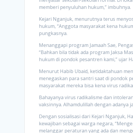
menyasar sekolah-sekolah formal. Di lo
memberi penyuluhan hukum,” imbuhnya.
Kejari Nganjuk, menurutnya terus menyos
hukum, “Anggota masyarakat kena hukuman
pungkasnya.
Menanggapi program Jamaah Sae, Pengasu
“Bahkan bila tidak ada program Jaksa 
hukum di pondok pesantren kami,” ujar H
Menurut Habib Ubaid, ketidaktahuan menge
menegaskan para santri saat di pondok p
masyarakat mereka bisa kena virus radikal
Bahayanya virus radikalisme dan intoler
vaksinnya. Alhamdulillah dengan adanya 
Dengan sosialisasi dari Kejari Nganjuk,
kewajiban sebagai warga negara, “Menger
melanggar peraturan yang ada dan menge