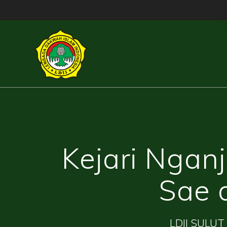
Skip
to
content
Kejari Ngan
Sae 
LDII SULUT 