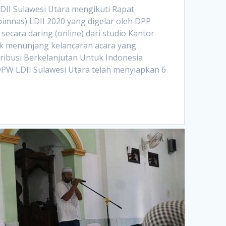
DII Sulawesi Utara mengikuti Rapat
imnas) LDII 2020 yang digelar oleh DPP
 secara daring (online) dari studio Kantor
uk menunjang kelancaran acara yang
ibusi Berkelanjutan Untuk Indonesia
 DPW LDII Sulawesi Utara telah menyiapkan 6