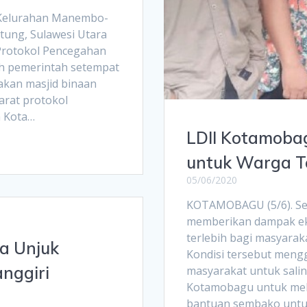
di Kelurahan Manembo-
tung, Sulawesi Utara
Protokol Pencegahan
eh pemerintah setempat
pakan masjid binaan
arat protokol
h Kota…
LDII Kotamoba
untuk Warga 
05/06/2020
KOTAMOBAGU (5/6). Se
memberikan dampak ek
terlebih bagi masyara
ra Unjuk
Kondisi tersebut meng
nggiri
masyarakat untuk salin
Kotamobagu untuk mel
bantuan sembako untu