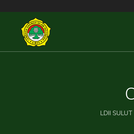
Skip
to
content
C
LDII SULUT 