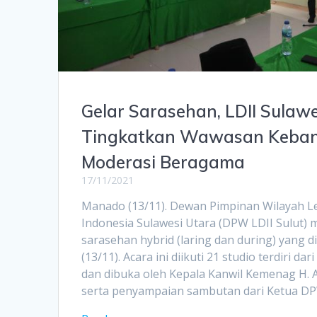
Gelar Sarasehan, LDII Sulaw
Tingkatkan Wawasan Keba
Moderasi Beragama
17/11/2021
Manado (13/11). Dewan Pimpinan Wilayah 
Indonesia Sulawesi Utara (DPW LDII Sulut)
sarasehan hybrid (laring dan during) yang 
(13/11). Acara ini diikuti 21 studio terdiri da
dan dibuka oleh Kepala Kanwil Kemenag H.
serta penyampaian sambutan dari Ketua DPW