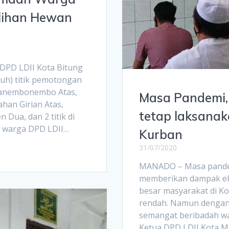
elihan Hewan
DPD LDII Kota Bitung
ujuh) titik pemotongan
n Manembonembo Atas,
Masa Pandemi,
an Girian Atas,
tetap laksana
Dua, dan 2 titik di
h warga DPD LDII…
Kurban
31/07/2020
MANADO – Masa pandem
memberikan dampak ek
besar masyarakat di K
rendah. Namun dengan 
semangat beribadah war
Ketua DPD LDII Kota 