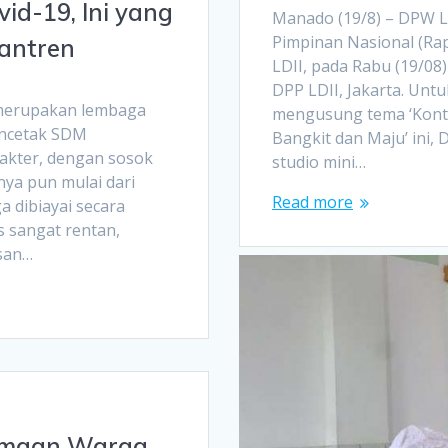
d-19, Ini yang
Manado (19/8) – DPW L
Pimpinan Nasional (Rap
antren
LDII, pada Rabu (19/08)
DPP LDII, Jakarta. Unt
) merupakan lembaga
mengusung tema ‘Kontr
encetak SDM
Bangkit dan Maju’ ini,
arakter, dengan sosok
studio mini…
nya pun mulai dari
Read more
a dibiayai secara
s sangat rentan,
san…
amaan Warga