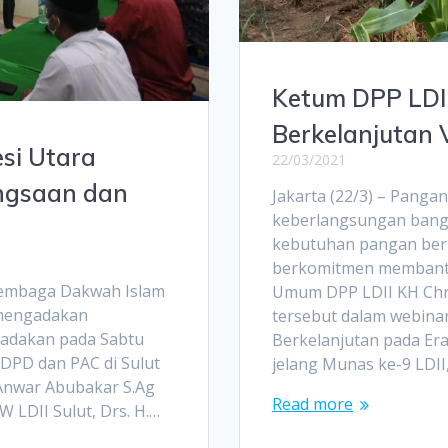
Ketum DPP LDI
Berkelanjutan V
esi Utara
22/03/2021
ngsaan dan
Jakarta (22/3) – Panga
keberlangsungan bangs
kebutuhan pangan berke
berkomitmen membantu
Lembaga Dakwah Islam
Umum DPP LDII KH Chr
 mengadakan
tersebut dalam webina
diadakan pada Sabtu
Berkelanjutan pada Era
ri DPD dan PAC di Sulut
jelang Munas ke-9 LDII
 Anwar Abubakar S.Ag
Read more
 LDII Sulut, Drs. H.…