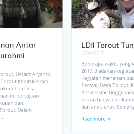
unan Antar
LDII Torout Tun
02/04/2017
turahmi
Beberapa waktu yang la
2017, diadakan kegiata
Torout, Ustadz Aryanto
Kegiatan menanam pad
 Torout Khoirul Anam
Permai, Desa Torout, 
Hukum Tua Desa
Antusiasme tinggi nam
muan ini bertujuan
bukan hanya dari kaum 
kunan dan
dan anak-anak. Seman
Torout. Dalam
i…
Read more