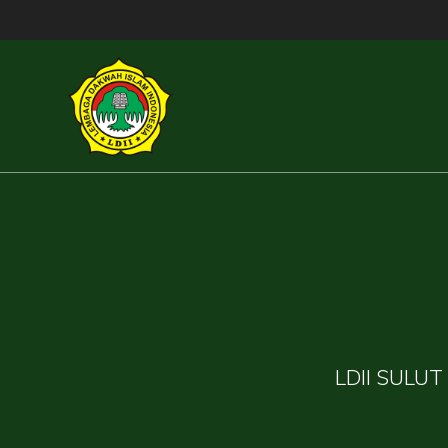
Skip
to
content
LDII SULUT 