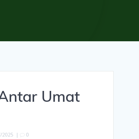
 Antar Umat
7/2025
|
0