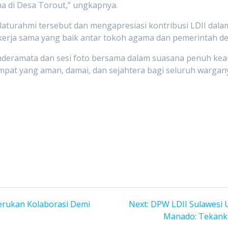
a di Desa Torout,” ungkapnya.
ilaturahmi tersebut dan mengapresiasi kontribusi LDII da
 kerja sama yang baik antar tokoh agama dan pemerintah des
nderamata dan sesi foto bersama dalam suasana penuh ke
mpat yang aman, damai, dan sejahtera bagi seluruh wargan
Next
rukan Kolaborasi Demi
Next:
DPW LDII Sulawesi Ut
post:
Manado: Tekanka