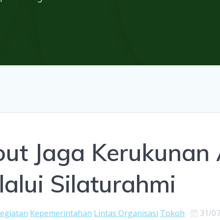
out Jaga Kerukunan
lui Silaturahmi
egiatan
Kepemerintahan
Lintas Organisasi
Tokoh
31/0