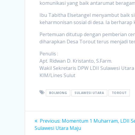
komunikasi yang baik antarumat beragam
Ibu Tabitha Elsetangel menyambut baik s
keharmonisan sosial di desa. Ia berharap
Pertemuan ditutup dengan pemberian ce
diharapkan Desa Torout terus menjadi te
Penulis :
Apt. Ridwan D. Kristanto, S.Farm.
Wakil Sekretaris DPW LDII Sulawesi Utara
KIM/Lines Sulut
BOLMONG
SULAWESI UTARA
TOROUT
Post
Previous
Previous:
Momentum 1 Muharram, LDII Se
post:
navigation
Sulawesi Utara Maju