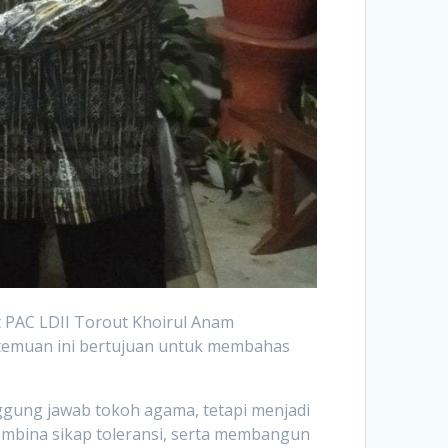
t PAC LDII Torout Khoirul Anam
rtemuan ini bertujuan untuk membahas
gung jawab tokoh agama, tetapi menjadi
mbina sikap toleransi, serta membangun