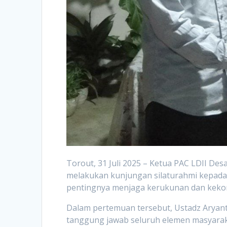
Torout, 31 Juli 2025 – Ketua PAC LDII D
melakukan kunjungan silaturahmi kepada 
pentingnya menjaga kerukunan dan keko
Dalam pertemuan tersebut, Ustadz Aryan
tanggung jawab seluruh elemen masyarak