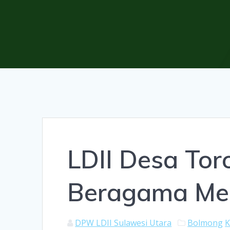
LDII Desa Tor
Beragama Mela
DPW LDII Sulawesi Utara
Bolmong
K