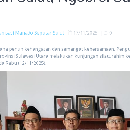
anisasi
Manado
Seputar Sulut
17/11/2025
|
0
sana penuh kehangatan dan semangat kebersamaan, Pengu
rovinsi Sulawesi Utara melakukan kunjungan silaturahim k
a Rabu (12/11/2025).