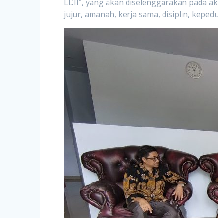
LDII”, yang akan diselenggarakan pada ak
jujur, amanah, kerja sama, disiplin, kepe