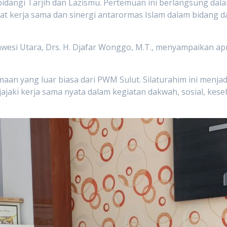
dangi Tarjih dan Lazismu. Pertemuan ini berlangsung dala
 kerja sama dan sinergi antarormas Islam dalam bidang da
esi Utara, Drs. H. Djafar Wonggo, M.T., menyampaikan apre
maan yang luar biasa dari PWM Sulut. Silaturahim ini menj
ki kerja sama nyata dalam kegiatan dakwah, sosial, keseha