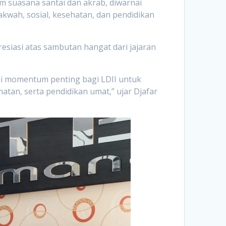
m suasana santai dan akrab, diwarnai
kwah, sosial, kesehatan, dan pendidikan
siasi atas sambutan hangat dari jajaran
adi momentum penting bagi LDII untuk
tan, serta pendidikan umat,” ujar Djafar