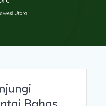
lawesi Utara
njungi
ntai Bahas