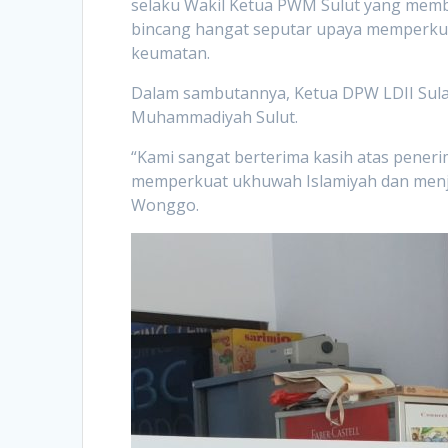
selaku Wakil Ketua PWM Sulut yang membi
bincang hangat seputar upaya memperkuat
keumatan.
Dalam sambutannya, Ketua DPW LDII Sulaw
Muhammadiyah Sulut.
“Kami sangat berterima kasih atas peneri
memperkuat ukhuwah Islamiyah dan menjaja
Wonggo.