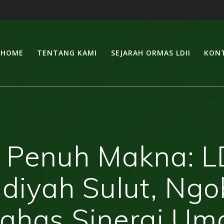
HOME
TENTANG KAMI
SEJARAH ORMAS LDII
KONT
m Penuh Makna: LD
yah Sulut, Ngob
ahas Sinergi Um