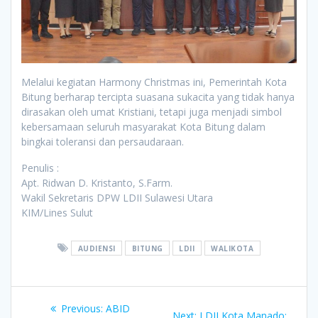
Melalui kegiatan Harmony Christmas ini, Pemerintah Kota
Bitung berharap tercipta suasana sukacita yang tidak hanya
dirasakan oleh umat Kristiani, tetapi juga menjadi simbol
kebersamaan seluruh masyarakat Kota Bitung dalam
bingkai toleransi dan persaudaraan.
Penulis :
Apt. Ridwan D. Kristanto, S.Farm.
Wakil Sekretaris DPW LDII Sulawesi Utara
KIM/Lines Sulut
AUDIENSI
BITUNG
LDII
WALIKOTA
Post
Previous
Previous:
ABID
Next
Next:
LDII Kota Manado: