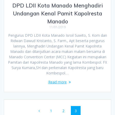
DPD LDII Kota Manado Menghadiri
Undangan Kenal Pamit Kapolresta
Manado
11/01/2019
Pengurus DPD LDII Kota Manado Isroil Suwito, S. Kom dan
Ridwan Dawud Kristanto, S. Farm., Apt beserta pengurus
lainnya, Menghadiri Undangan Kenal Pamit Kapolreta
Manado dan dilanjutkan acara makan malam bersama di
Manado Convention Center (MCC) Kegiatan ini merupakan
Pamitan dari Kapolresta Manado yang lama Kombespol. FX
Surya Kumara,SH dan perkenalan Kapolresta yang baru
Kombespol.…
Read more
Posts
Page
Page
Page
1
2
3