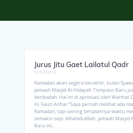
Jurus Jitu Gaet Lailatul Qadr
01/07/2016
Ramadan akan segera berakhir, bulan Syawa
jamaah Masjid Al-Hidayah Tompaso Baru ju
beribadah. Hal ini di apresiasi oleh Wanha
Hi. Fauzi Anhar.”Saya pernah melihat ada ma
Ramadan, tapi seiring berjalannya waktu m
semakin sepi. Alhamdulillah, jamaah Masjid
Baru ini…