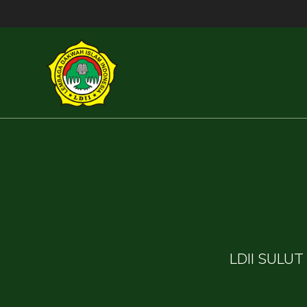
Skip
to
content
LDII SULUT 