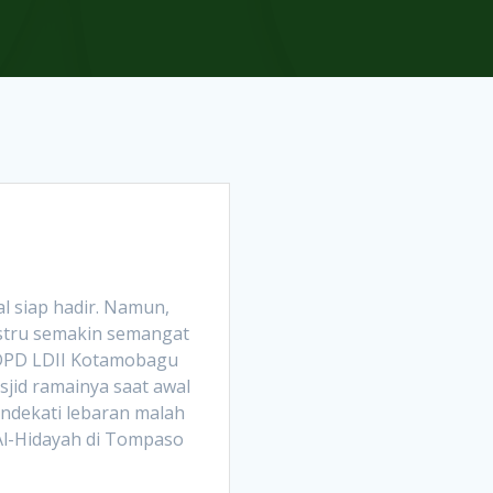
l siap hadir. Namun,
stru semakin semangat
t DPD LDII Kotamobagu
sjid ramainya saat awal
endekati lebaran malah
 Al-Hidayah di Tompaso