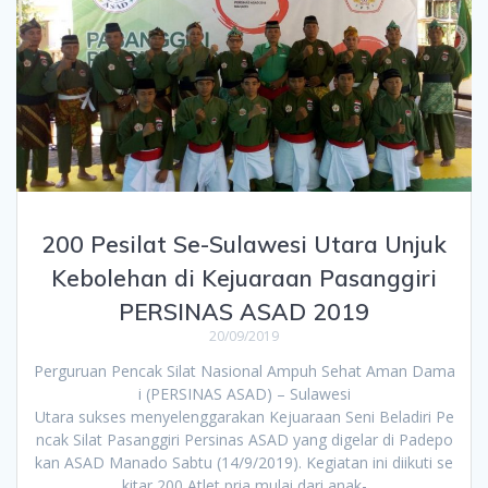
200 Pesilat Se-Sulawesi Utara Unjuk
Kebolehan di Kejuaraan Pasanggiri
PERSINAS ASAD 2019
20/09/2019
Perguruan Pencak Silat Nasional Ampuh Sehat Aman Dama
i (PERSINAS ASAD) – Sulawesi
Utara sukses menyelenggarakan Kejuaraan Seni Beladiri Pe
ncak Silat Pasanggiri Persinas ASAD yang digelar di Padepo
kan ASAD Manado Sabtu (14/9/2019). Kegiatan ini diikuti se
kitar 200 Atlet pria mulai dari anak-