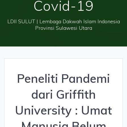
Covid-19
LDII SULUT | Lembaga Dakwah Islam Indonesia
Provinsi Sulawesi Utara
Peneliti Pandemi
dari Griffith
University : Umat
Manusia Belum