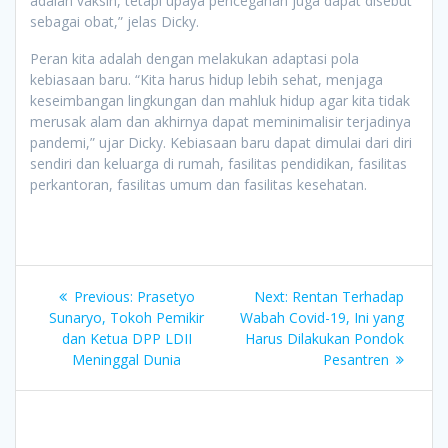
adalah vaksin, tetapi upaya pencegahan juga dapat disebut
sebagai obat,” jelas Dicky.
Peran kita adalah dengan melakukan adaptasi pola
kebiasaan baru. “Kita harus hidup lebih sehat, menjaga
keseimbangan lingkungan dan mahluk hidup agar kita tidak
merusak alam dan akhirnya dapat meminimalisir terjadinya
pandemi,” ujar Dicky. Kebiasaan baru dapat dimulai dari diri
sendiri dan keluarga di rumah, fasilitas pendidikan, fasilitas
perkantoran, fasilitas umum dan fasilitas kesehatan.
Post
Previous
Next
Previous:
Prasetyo
Next:
Rentan Terhadap
navigation
post:
post:
Sunaryo, Tokoh Pemikir
Wabah Covid-19, Ini yang
dan Ketua DPP LDII
Harus Dilakukan Pondok
Meninggal Dunia
Pesantren