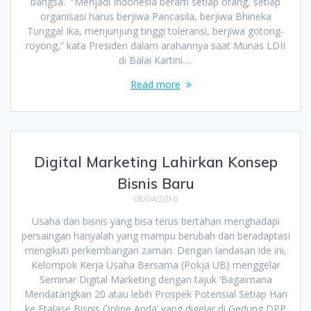
bangsa. “Menjadi Indonesia berarti setiap orang, setiap
organisasi harus berjiwa Pancasila, berjiwa Bhineka
Tunggal Ika, menjunjung tinggi toleransi, berjiwa gotong-
royong,” kata Presiden dalam arahannya saat Munas LDII
di Balai Kartini.…
Read more
Digital Marketing Lahirkan Konsep
Bisnis Baru
08/04/2016
Usaha dan bisnis yang bisa terus bertahan menghadapi
persaingan hanyalah yang mampu berubah dan beradaptasi
mengikuti perkembangan zaman. Dengan landasan ide ini,
Kelompok Kerja Usaha Bersama (Pokja UB) menggelar
Seminar Digital Marketing dengan tajuk ‘Bagaimana
Mendatangkan 20 atau lebih Prospek Potensial Setiap Hari
ke Etalase Bisnis Online Anda’ yang digelar di Gedung DPP